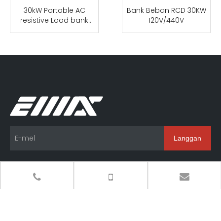
30kW Portable AC
Bank Beban RCD 30KW
resistive Load bank
120V/440V
|Load Bank
Manufacturers
Langgan
Produk
Navigasi