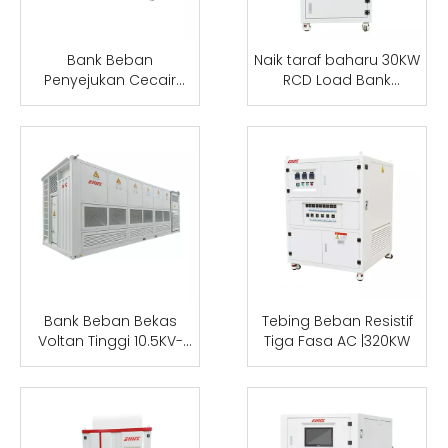
Bank Beban
Naik taraf baharu 30KW
Penyejukan Cecair
RCD Load Bank
30kw Cecair
110V/220V
Bank Beban Bekas
Tebing Beban Resistif
Voltan Tinggi 10.5KV-
Tiga Fasa AC |320KW
3300KW-RLC