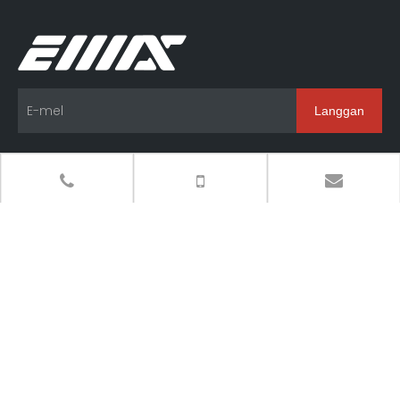
Langgan
Produk
Navigasi
Hubungi Kami
+86-769-8831-6780

+86-15099752515(En. Jiang)

saleszhou@i-maix.com
