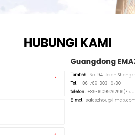
HUBUNGI KAMI
Guangdong EMAX E
: No. 94, Jalan Shan
Tambah
*
: +86-769-8831-6780
Tel
: +86-15099752515(En. 
telefon
:
saleszhou@i-maix.co
E-mel