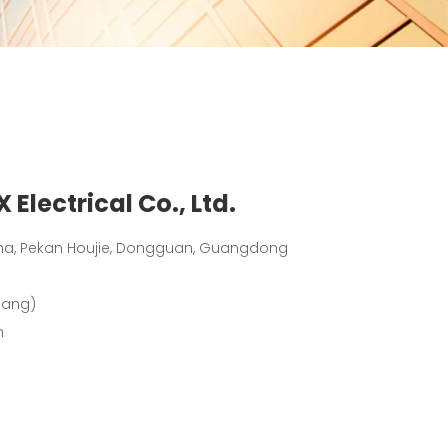
lectrical Co., Ltd.
gzha, Pekan Houjie, Dongguan, Guangdong
Jiang)
m