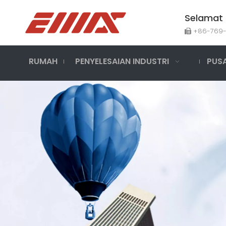
Selamat 
+86-769

RUMAH
PENYELESAIAN INDUSTRI
PUS