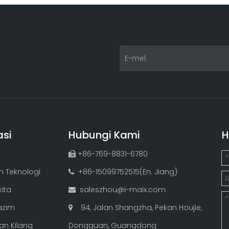
asi
Hubungi Kami
H
+86-769-8831-6780

 Teknologi
+86-15099752515(En. Jiang)

ita
saleszhou@i-maix.com

azim
94, Jalan Shangzha, Pekan Houjie,

an Kilang
Dongguan, Guangdong