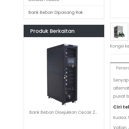
Bank Beban Dipasang Rak
Produk Berkaitan
Kongsi k
Pener
Senyap
alterna
pusat 
Ciri t
Bank Beban Disejukkan Cecair 200kW Bersalut Sejuk Dalam Rak Untuk Ujian CDU
Kuasa:
Voltan: