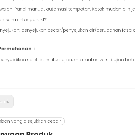
alan: Panel manual, automasi tempatan, Kotak mudah alih ja
n suhu rintangan: ≤1%
yejukan: penyejukan cecair/penyejukan air/perubahan fasa c
 Permohonan：
 penyelidikan saintifik, institusi ujian, makmal universiti, ujian
 ini:
eban yang disejukkan cecair
anyaan Produk