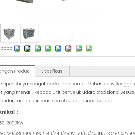
epada:
angan Produk
Spesifikasi
 sepenuhnya, sangat padat dan hampir bebas penyelenggaraa
tif yang menarik kepada unit penyejuk udara tradisional.Se
bandar, taman perindustrian atau bangunan pejabat
eknikal：
 50-2000kW
 AC220/380/400/690/1140/440/480V, 50/60/400Hz, DC48/110/750