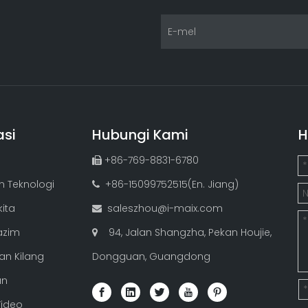
asi
Hubungi Kami
H
+86-769-8831-6780

 Teknologi
+86-15099752515(En. Jiang)

ita
saleszhou@i-maix.com

azim
94, Jalan Shangzha, Pekan Houjie,

an Kilang
Dongguan, Guangdong
un
Video