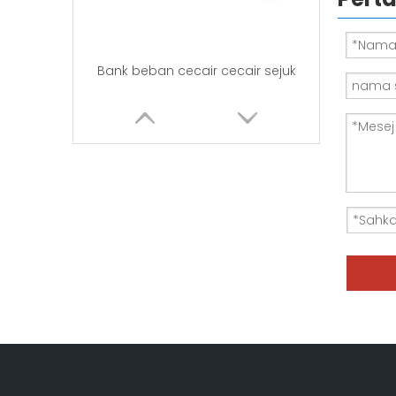
Bank beban cecair cecair sejuk
Pusat Data air yang disejukkan beban bank-500kw