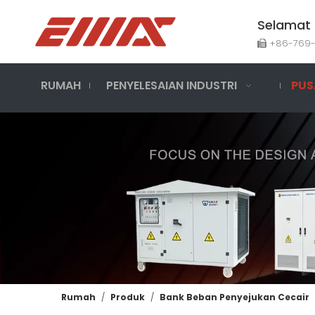
Selamat 
+86-769

RUMAH
PENYELESAIAN INDUSTRI
PUS
Rumah
/
Produk
/
Bank Beban Penyejukan Cecair