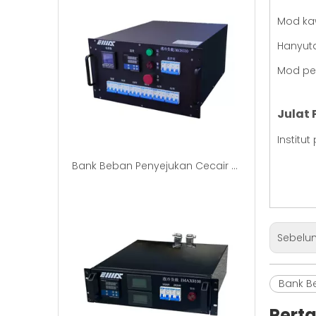
Mod kaw
Hanyuta
Mod pen
Julat
Institut
Bank Beban Penyejukan Cecair 30kw Cecair
Sebelum
Bank B
Pert