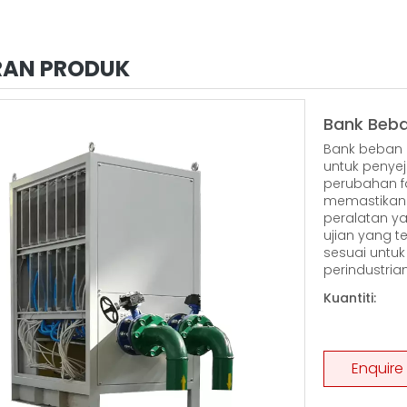
RAN PRODUK
Bank Beba
Bank beban 
untuk penye
perubahan f
memastikan 
peralatan y
ujian yang 
sesuai untuk
perindustrian
Kuantiti:
Enquire