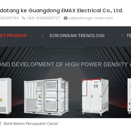
datang ke Guangdong EMAX Electrical Co., Ltd.
-88316780
+86-15989915727
saleszhou@i-maix.com


AT PRODUK
SOKONGAN TEKNOLOGI
T
/
Bank Beban Penyejukan Cecair