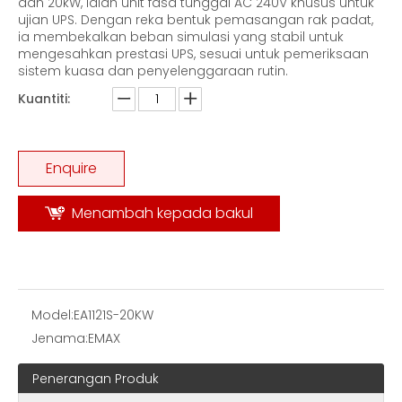
dan 20kW, ialah unit fasa tunggal AC 240V khusus untuk
ujian UPS. Dengan reka bentuk pemasangan rak padat,
ia membekalkan beban simulasi yang stabil untuk
mengesahkan prestasi UPS, sesuai untuk pemeriksaan
sistem kuasa dan penyelenggaraan rutin.
Kuantiti:
Bank Beban 100kW Untuk Pengujian Penjana Diesel Voltan AC Dwi
30kW Portable AC resistive Load bank |Load Bank Manufacturers
Enquire
Menambah kepada bakul
Model:
EA1121S-20KW
Jenama:
EMAX
Penerangan Produk