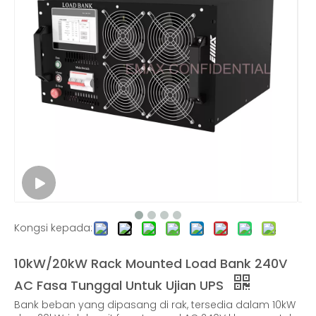
Bank Beban Sejuk Cecair Terendam
Ujian Bank Beban Resistif dan Reaktif
Bank Beban Voltan Rendah AC 600KW Luaran
Bank Beban AC/DC 30KW untuk Ujian UPS dan Stesen Pengecasan
Kongsi kepada:
10kW/20kW Rack Mounted Load Bank 240V
AC Fasa Tunggal Untuk Ujian UPS
Bank beban yang dipasang di rak, tersedia dalam 10kW