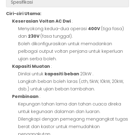
Spesifikasi
Ciri-ciri Utama:
Keserasian Voltan AC Dwi
:
Menyokong kedua-dua operasi
400V
(tiga fasa)
dan
230V
(fasa tunggal).
Boleh dikonfigurasikan untuk memadankan
pelbagai output voltan penjana untuk keperluan
ujian serba boleh.
Kapasiti Muatan
:
Dinilai untuk
kapasiti beban
20kW .
Langkah beban boleh laras (cth, 5kW, 10kW, 20kW,
dsb.) untuk ujian beban tambahan.
Pembinaan
:
Kepungan tahan lama dan tahan cuaca direka
untuk kegunaan dalaman dan luaran.
Dilengkapi dengan pemegang mengangkat tugas
berat dan kastor untuk memudahkan
pengangkutan.