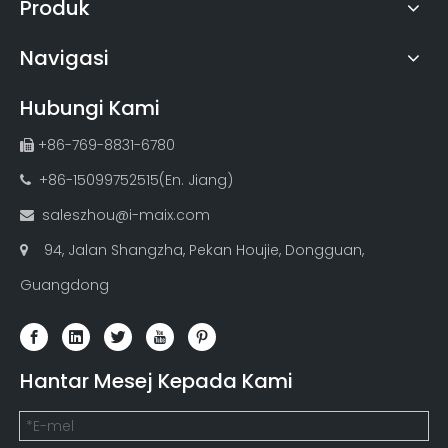
Produk
Navigasi
Hubungi Kami
+86-769-8831-6780

+86-15099752515(En. Jiang)

saleszhou@i-maix.com

94, Jalan Shangzha, Pekan Houjie, Dongguan,

Guangdong
Hantar Mesej Kepada Kami